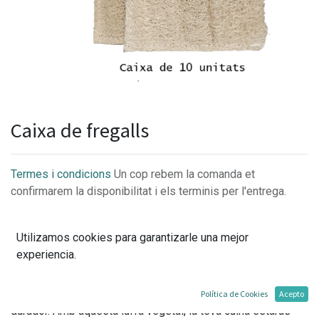
Caixa de fregalls
Termes i condicions
Un cop rebem la comanda et
confirmarem la disponibilitat i els terminis per l'entrega.
Utilizamos cookies para garantizarle una mejor
experiencia.
És un bàsic imprescindible en una llar Residu Zero. Es
tracta d'un producte totalment natural i biodegradable pel
que cuida del medi ambient, és un producte molt versàtil i
Política de Cookies
Acepto
durador. Amb aquesta luffa vegetal, la teva cuina estaràs