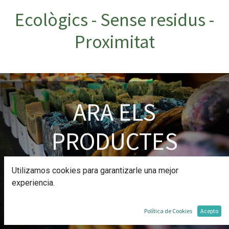
Ecològics - Sense residus -
Proximitat
ARA ELS
PRODUCTES
FORESTA EN CAIXES
Utilizamos cookies para garantizarle una mejor
experiencia.
Tots els productes Foresta s'ofereixen en paquets de
5 unitats a un preu reduït. Aprofiteu!
Política de Cookies
Acepto