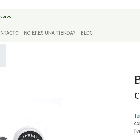
 cuerpo
NTACTO
NO ERES UNA TIENDA?
BLOG
B
c
Te
co
l'e