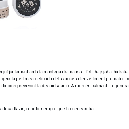
uí juntament amb la mantega de mango i l'oli de jojoba, hidraten 
tegeix la pell més delicada dels signes d'envelliment prematur, c
dicions prevenint la deshidratació. A més és calmant i regenerador c
s teus llavis, repetir sempre que ho necessitis.