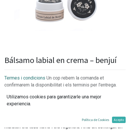
Bálsamo labial en crema – benjuí
Termes i condicions
Un cop rebem la comanda et
confirmarem la disponibilitat i els terminis per l'entrega.
Utilizamos cookies para garantizarle una mejor
experiencia.
Aquest bàlsam labial amb agradable aroma a Benjuí
juntament amb la mantega de mango i l'oli de jojoba,
Política de Cookies
Acepto
hidraten els teus llavis i els regenera. Amb alt contingut en