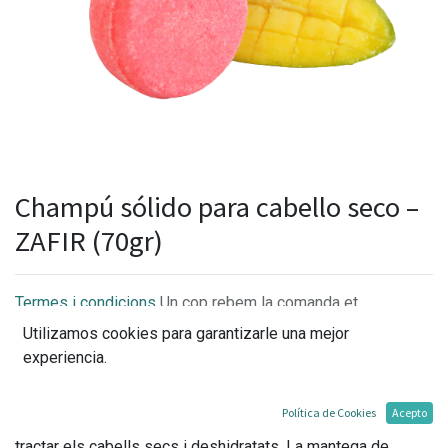
Champú sólido para cabello seco –
ZAFIR (70gr)
Termes i condicions
Un cop rebem la comanda et
confirmarem la disponibilitat i els terminis per l'entrega.
Utilizamos cookies para garantizarle una mejor
experiencia.
Política de Cookies
Acepto
Aquest xampú de mango està especialment indicat per a
tractar els cabells secs i deshidratats. La mantega de