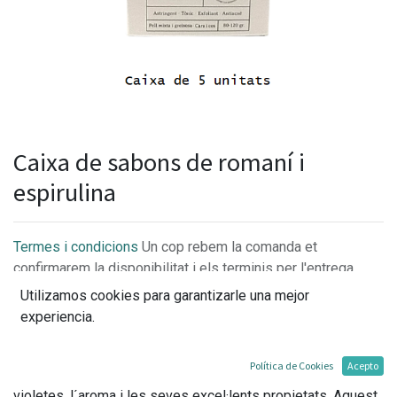
Caixa de sabons de romaní i
espirulina
Termes i condicions
Un cop rebem la comanda et
confirmarem la disponibilitat i els terminis per l'entrega.
Utilizamos cookies para garantizarle una mejor
experiencia.
El romaní és una planta molt coneguda que defineix el
Política de Cookies
Acepto
caràcter mediterrani i es distingeix per les seves flors
violetes, l´aroma i les seves excel·lents propietats. Aquest