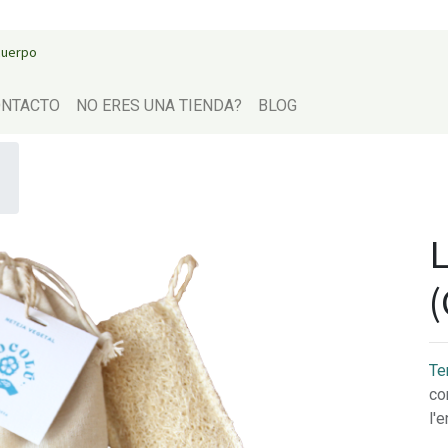
 cuerpo
NTACTO
NO ERES UNA TIENDA?
BLOG
L
(
Te
co
l'e