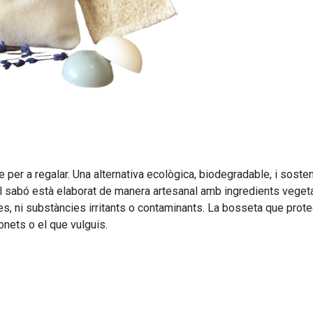
le per a regalar. Una alternativa ecològica, biodegradable, i soste
. El sabó està elaborat de manera artesanal amb ingredients vegeta
es, ni substàncies irritants o contaminants. La bosseta que prote
onets
o el que vulguis.