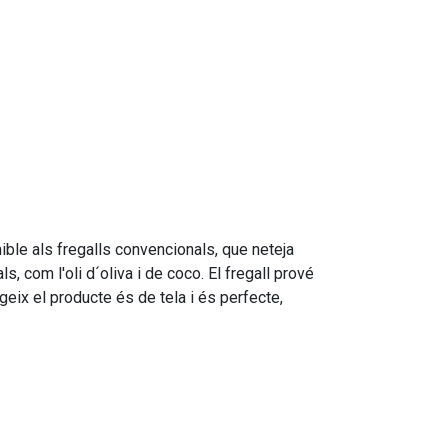
nible als fregalls convencionals, que neteja
ls, com l'oli
d´oliva
i de coco. El fregall prové
geix el producte és de tela i és perfecte,