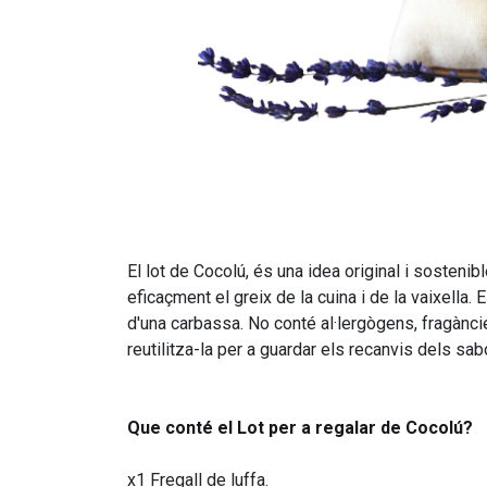
El lot de
Cocolú
, és una idea original i sostenib
eficaçment el greix de la cuina i de la vaixella
d'una
carbassa
. No conté al·lergògens, fragànci
reutilitza-la per a guardar els recanvis dels
sab
Que conté el Lot per a regalar de Cocolú?
x1 Fregall de luffa.