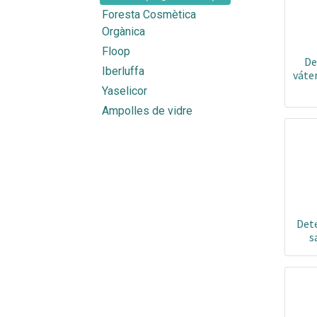
Foresta Cosmètica
Orgànica
Floop
De
Iberluffa
váter
Yaselicor
Ampolles de vidre
Det
s