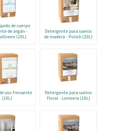
quido de cuerpo
ite de argán -
Detergente para suelos
alGreen (10L)
de madera - Polish (10L)
e uso frecuente
Detergente para suelos
(10L)
floral - Lonicera (10L)