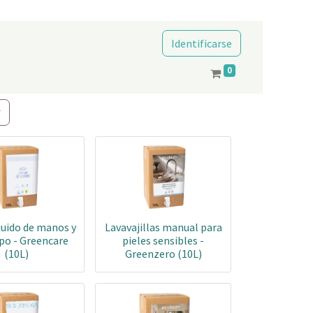
Identificarse
0
quido de manos y
Lavavajillas manual para
po - Greencare
pieles sensibles -
(10L)
Greenzero (10L)