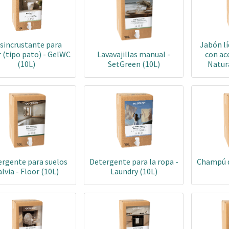
sincrustante para
Jabón lí
 (tipo pato) - GelWC
Lavavajillas manual -
con ace
(10L)
SetGreen (10L)
Natur
ergente para suelos
Detergente para la ropa -
Champú d
alvia - Floor (10L)
Laundry (10L)