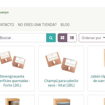
 cuerpo
NTACTO
NO ERES UNA TIENDA?
BLOG
Ordenar por
Desengrasante
Jabón lí
erfícies quemadas -
Champú para cabello
de cuer
Forte (20L)
seco - Vital (20L)