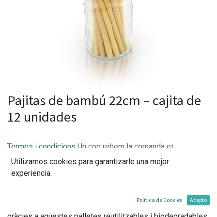
Pajitas de bambú 22cm – cajita de
12 unidades
Termes i condicions
Un cop rebem la comanda et
confirmarem la disponibilitat i els terminis per l'entrega.
Utilizamos cookies para garantizarle una mejor
experiencia.
Política de Cookies
Acepto
Gaudeix de batuts i còctels amb un toc natural i exòtic
gràcies a aquestes palletes reutilitzables i biodegradables.