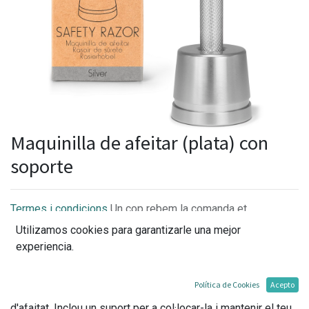
Maquinilla de afeitar (plata) con
soporte
Termes i condicions
Un cop rebem la comanda et
confirmarem la disponibilitat i els terminis per l'entrega.
Utilizamos cookies para garantizarle una mejor
experiencia.
Política de Cookies
Acepto
La fulla única d'aquesta maquineta transformarà el teu ritual
d'afaitat. Inclou un suport per a col·locar-la i mantenir el teu