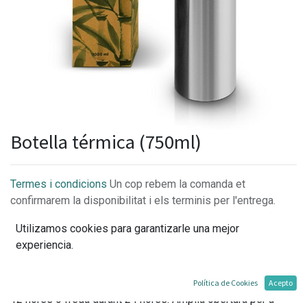
Botella térmica (750ml)
Termes i condicions
Un cop rebem la comanda et
confirmarem la disponibilitat i els terminis per l'entrega.
Utilizamos cookies para garantizarle una mejor
experiencia.
Ampolla d'aigua sense BPA amb un disseny elegant i neutre
en acer inoxidable que manté la teva beguda calenta durant
Política de Cookies
Acepto
12 hores o freda durant 24 hores. Àmplia obertura per a