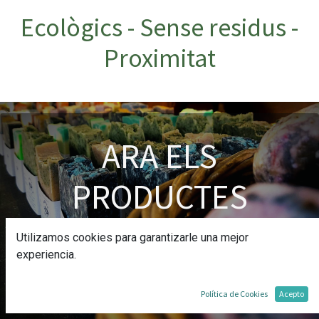
Ecològics - Sense residus -
Proximitat
ARA ELS
PRODUCTES
FORESTA EN CAIXES
Utilizamos cookies para garantizarle una mejor
experiencia.
Tots els productes Foresta s'ofereixen en paquets de
5 unitats a un preu reduït. Aprofiteu!
Política de Cookies
Acepto