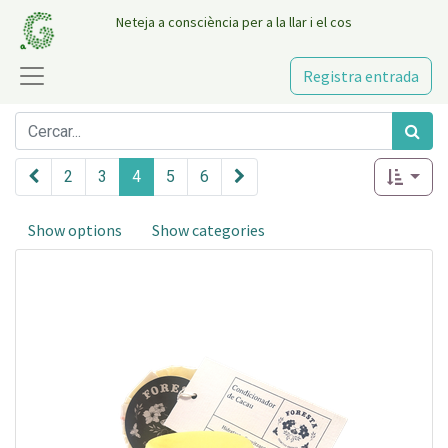
Neteja a consciència per a la llar i el cos
Registra entrada
2
3
4
5
6
Show options
Show categories