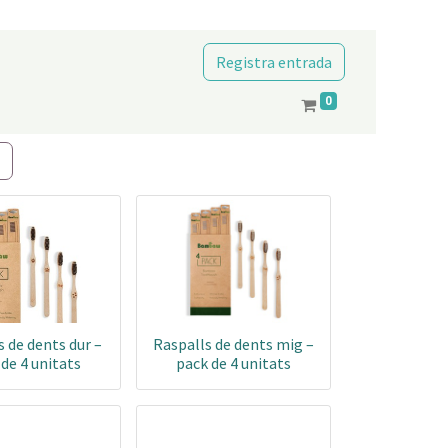
Registra entrada
0
 de dents dur –
Raspalls de dents mig –
de 4 unitats
pack de 4 unitats