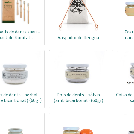
alls de dents suau –
Past
pack de 4 unitats
Raspador de llengua
mand
s de dents - herbal
Pols de dents – sàlvia
Caixa de 
e bicarbonat) (60gr)
(amb bicarbonat) (60gr)
sà