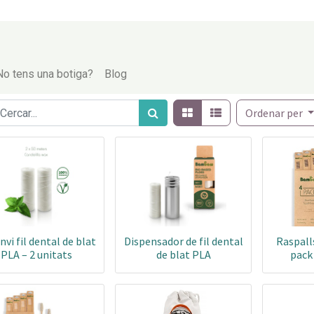
No tens una botiga?
Blog
Ordenar per
vi fil dental de blat
Dispensador de fil dental
Raspalls
PLA – 2 unitats
de blat PLA
pack 