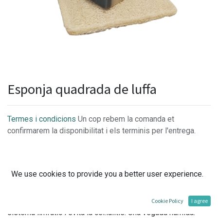
Esponja quadrada de luffa
Termes i condicions
Un cop rebem la comanda et
confirmarem la disponibilitat i els terminis per l'entrega.
We use cookies to provide you a better user experience.
Aquesta esponja vegetal quadrada, està composta per
diferents capes de fibra 100% natural. Tractada amb aigua
termal de Caldes de Rei. Activa la circulació sanguínea, el
Cookie Policy
I agree
sistema limfàtic i evita la cel.lulitis. Una vegada humida.