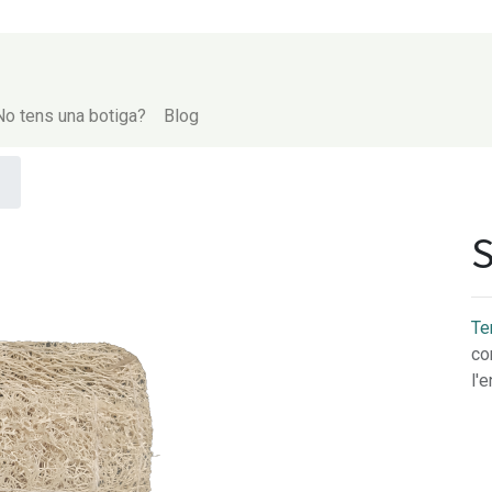
No tens una botiga?
Blog
S
Te
co
l'e