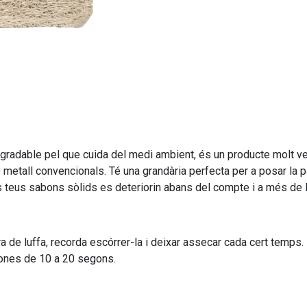
degradable pel que cuida del medi ambient, és un producte molt ve
 o metall convencionals. Té una grandària perfecta per a posar la
 teus sabons sòlids es deteriorin abans del compte i a més de l
 de luffa, recorda escórrer-la i deixar assecar cada cert temps. P
oones de 10 a 20 segons.