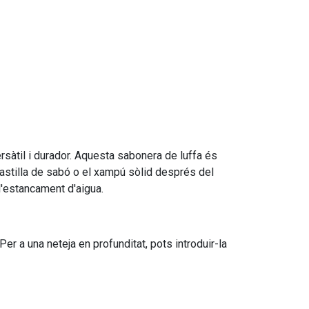
rsàtil i durador. Aquesta sabonera de luffa és
 pastilla de sabó o el xampú sòlid després del
'estancament d'aigua.
er a una neteja en profunditat, pots introduir-la