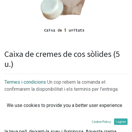
Caixa de cremes de cos sòlides (5
u.)
Termes i condicions
Un cop rebem la comanda et
confirmarem la disponibilitat i els terminis per l'entrega.
We use cookies to provide you a better user experience.
La mantega de Mango i de Cacau, l´oli d'Arròs i l´Espirulina,
Cookie Policy
I agree
són ingredients clau que hidraten en profunditat i nodreixen
la teva pell, deixant-la suau i lluminosa. Aquesta crema