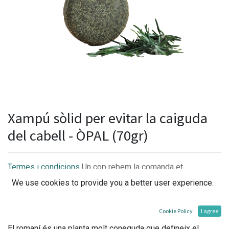
Xampú sòlid per evitar la caiguda
del cabell - ÒPAL (70gr)
Termes i condicions
Un cop rebem la comanda et
confirmarem la disponibilitat i els terminis per l'entrega.
We use cookies to provide you a better user experience.
Cookie Policy
I agree
El romaní és una planta molt coneguda que defineix el