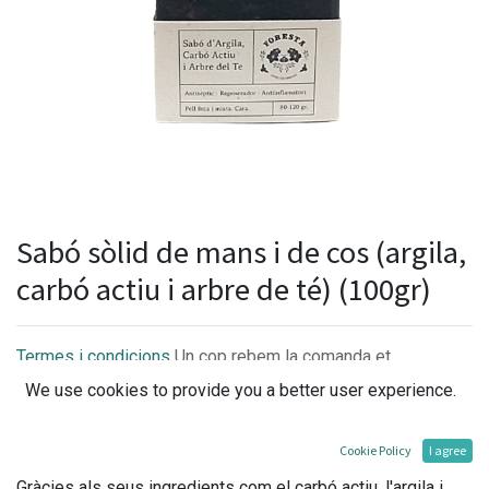
Sabó sòlid de mans i de cos (argila,
carbó actiu i arbre de té) (100gr)
Termes i condicions
Un cop rebem la comanda et
confirmarem la disponibilitat i els terminis per l'entrega.
We use cookies to provide you a better user experience.
Cookie Policy
I agree
Gràcies als seus ingredients com el carbó actiu, l'argila i