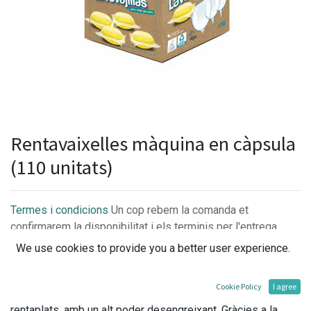
Rentavaixelles màquina en càpsula
(110 unitats)
Termes i condicions
Un cop rebem la comanda et
confirmarem la disponibilitat i els terminis per l'entrega.
We use cookies to provide you a better user experience.
Cookie Policy
I agree
Detergent rentavaixelles ecològic multifunció per a
rentaplats, amb un alt poder desengreixant. Gràcies a la