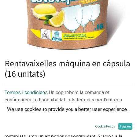
Rentavaixelles màquina en càpsula
(16 unitats)
Termes i condicions
Un cop rebem la comanda et
confirmarem la disponibilitat i els terminis per l'entrega.
We use cookies to provide you a better user experience.
Cookie Policy
I agree
Detergent rentavaixelles ecològic multifunció per a
rentaplats, amb un alt poder desengreixant. Gràcies a la