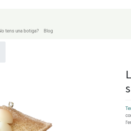
No tens una botiga?
Blog
L
s
Te
co
l'e