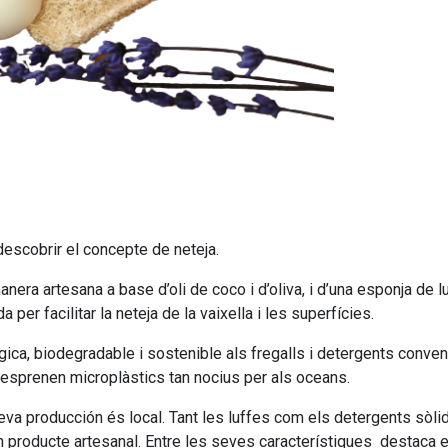
descobrir el concepte de neteja.
ra artesana a base d’oli de coco i d’oliva, i d’una esponja de luf
er facilitar la neteja de la vaixella i les superfícies.
ica, biodegradable i sostenible als fregalls i detergents conven
sprenen microplàstics tan nocius per als oceans.
seva producción és local. Tant les luffes com els detergents sòlid
n producte artesanal. Entre les seves característiques destaca el