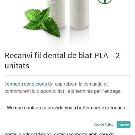
Recanvi fil dental de blat PLA – 2
unitats
Termes i condicions
Un cop rebem la comanda et
confirmarem la disponibilitat i els terminis per l'entrega.
We use cookies to provide you a better user experience.
Cuida de les teves dents i el planeta amb aquest fil dental
Cookie Policy
I agree
compostable fet a base de blat de moro. 50 metres de fil
dental biodegradables, estan recoberts amb cera de