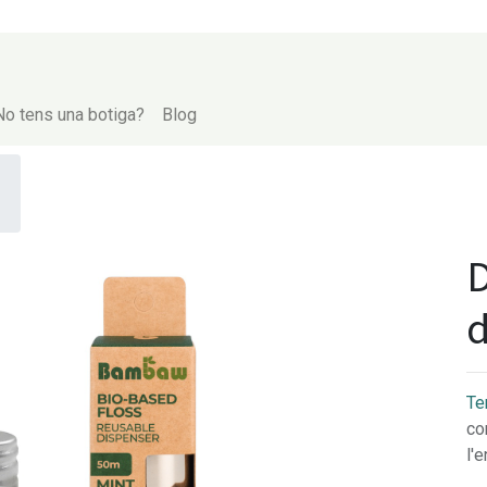
No tens una botiga?
Blog
D
d
Te
co
l'e