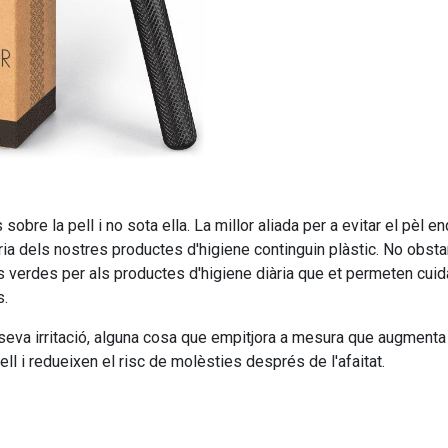
sobre la pell i no sota ella. La millor aliada per a evitar el pèl e
ria dels nostres productes d'higiene continguin plàstic. No obst
 més verdes per als productes d'higiene diària que et permeten cu
s.
a seva irritació, alguna cosa que empitjora a mesura que augmenta
l i redueixen el risc de molèsties després de l'afaitat.