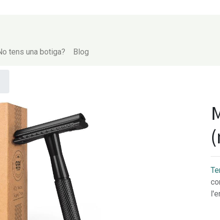
No tens una botiga?
Blog
M
(
Te
co
l'e