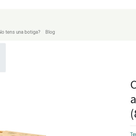
No tens una botiga?
Blog
C
(
Te