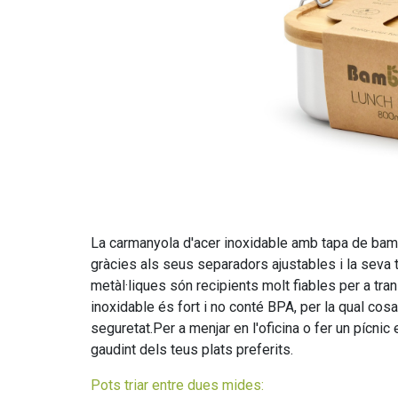
La carmanyola d'acer inoxidable amb tapa de bamb
gràcies als seus separadors ajustables i la seva
metàl·liques són recipients molt fiables per a trans
inoxidable és fort i no conté BPA, per la qual cos
seguretat.Per a menjar en l'oficina o fer un pícni
gaudint dels teus plats preferits.
Pots triar entre dues mides: