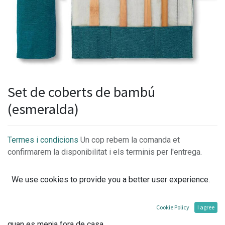
Set de coberts de bambú
(esmeralda)
Termes i condicions
Un cop rebem la comanda et
confirmarem la disponibilitat i els terminis per l'entrega.
We use cookies to provide you a better user experience.
El set de coberts de bambú color esmeralda, és la solució
Cookie Policy
I agree
sostenible i lliure de plàstic per als coberts d'un sol ús
quan es menja fora de casa.