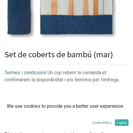
Set de coberts de bambú (mar)
Termes i condicions
Un cop rebem la comanda et
confirmarem la disponibilitat i els terminis per l'entrega.
We use cookies to provide you a better user experience.
El set de coberts de bambú color blau mar, és la solució
sostenible i lliure de plàstic per als coberts d'un sol ús
quan es menja fora de casa.
Cookie Policy
I agree