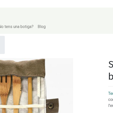
No tens una botiga?
Blog
S
b
Te
co
l'e