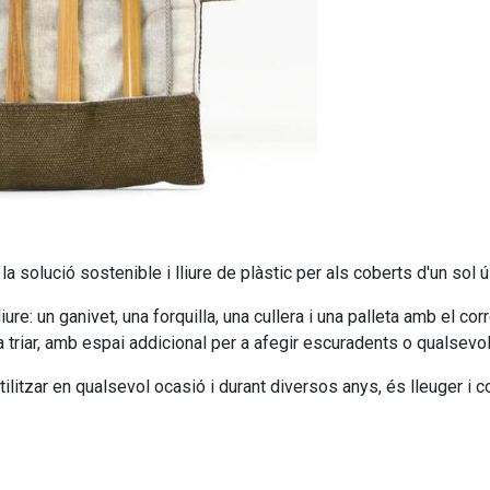
la solució sostenible i lliure de plàstic per als coberts d'un sol
lliure: un ganivet, una forquilla, una cullera i una palleta amb el 
 triar, amb espai addicional per a afegir escuradents o qualsevol a
itzar en qualsevol ocasió i durant diversos anys, és lleuger i co