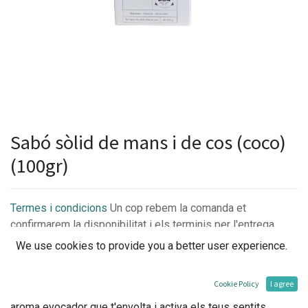
Sabó sòlid de mans i de cos (coco)
(100gr)
Termes i condicions
Un cop rebem la comanda et
confirmarem la disponibilitat i els terminis per l'entrega.
We use cookies to provide you a better user experience.
Cookie Policy
I agree
Aquest sabó artesanal elaborat amb oli de Coco i amb una
aroma evocador que t'envolta i activa els teus sentits,