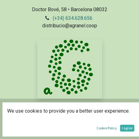
Doctor Bové, 58 • Barcelona 08032
(+34) 634.628.656
distribucio@agranel.coop
© A
We use cookies to provide you a better user experience.
Granel SCCL
Català
Powered by
- The #1
Comerç electrònic de codi
Cookie Policy
I agree
obert