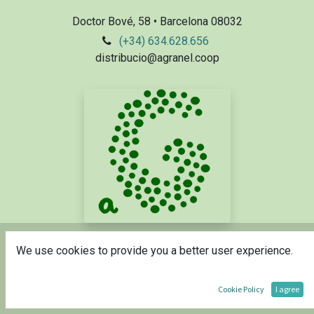
Doctor Bové, 58 • Barcelona 08032
(+34) 634.628.656
distribucio@agranel.coop
© A
We use cookies to provide you a better user experience.
Granel SCCL
Català
Powered by
- The #1
Comerç electrònic de codi
Cookie Policy
I agree
obert