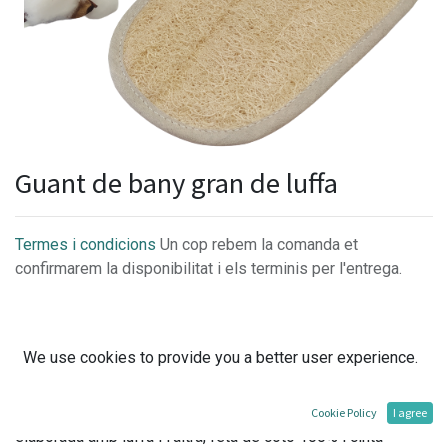
Guant de bany gran de luffa
Termes i condicions
Un cop rebem la comanda et
confirmarem la disponibilitat i els terminis per l'entrega.
We use cookies to provide you a better user experience.
Aquest guant de bany és ideal i un bàsic per la dutxa,
perfecte per netejar les zones més grans del cos, com les
cames, esquena i braços. Està compost de dues cares, una,
Cookie Policy
I agree
elaborada amb luffa i l'altra, feta de cotó 100% i cinta