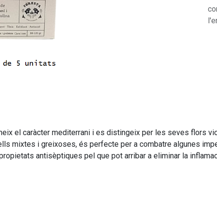
co
l'e
ix el caràcter mediterrani i es distingeix per les seves flors vi
ells mixtes i greixoses, és perfecte per a combatre algunes imp
 propietats antisèptiques pel que pot arribar a eliminar la inflama