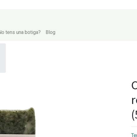
No tens una botiga?
Blog
C
r
(
Te