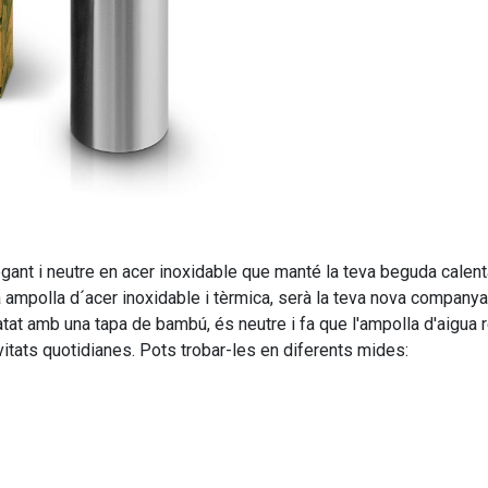
nt i neutre en acer inoxidable que manté la teva beguda calenta
ta ampolla d´acer inoxidable i tèrmica, serà la teva nova companya
at amb una tapa de bambú, és neutre i fa que l'ampolla d'aigua reut
ivitats quotidianes. Pots trobar-les en diferents mides: