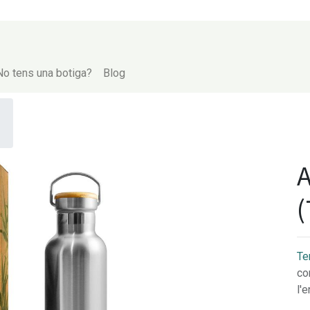
No tens una botiga?
Blog
A
(
Te
co
l'e