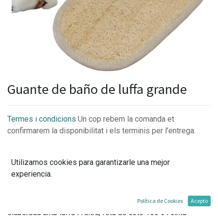
Guante de baño de luffa grande
Termes i condicions
Un cop rebem la comanda et
confirmarem la disponibilitat i els terminis per l'entrega.
Utilizamos cookies para garantizarle una mejor
experiencia.
Aquest guant de bany és ideal i un bàsic per la dutxa,
perfecte per netejar les zones més grans del cos, com les
cames, esquena i braços. Està compost de dues cares, una,
Política de Cookies
Acepto
elaborada amb luffa i l'altra, feta de cotó 100% i cinta