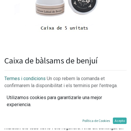
Caixa de bàlsams de benjuí
Termes i condicions
Un cop rebem la comanda et
confirmarem la disponibilitat i els terminis per l'entrega.
Utilizamos cookies para garantizarle una mejor
experiencia.
Aquest bàlsam labial amb agradable aroma a Benjuí
juntament amb la mantega de mango i l'oli de jojoba,
Política de Cookies
Acepto
hidraten els teus llavis i els regenera. Amb alt contingut en